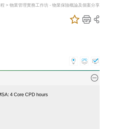
課程 > 物業管理實務工作坊 - 物業保險概論及個案分享
加入/移除我喜
儲存課程
列印
愛的課程
SA: 4 Core CPD hours