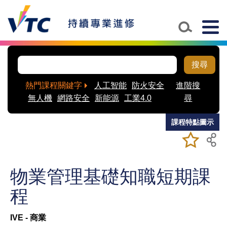
Skip to main content
Togg
navig
搜尋
熱門課程關鍵字
人工智能
防火安全
進階搜
無人機
網路安全
新能源
工業4.0
尋
課程特點圖示
加入/移除
儲存課程
我喜愛的
課程
物業管理基礎知職短期課
程
IVE - 商業