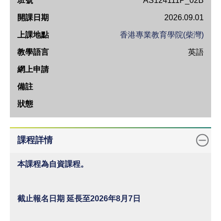
AS124111P_02B
號
2026.09.01
開
香港專業教育學院(柴灣)
課
英語
日
期
上
課
地
點
教
課程詳情
學
語
本課程為自資課程。
言
網
截止報名日期 延長至2026年8月7日
上
申