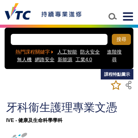
Skip to main content
Togg
navig
搜尋
熱門課程關鍵字
人工智能
防火安全
進階搜
無人機
網路安全
新能源
工業4.0
尋
課程特點圖示
加入/移除
儲存課程
我喜愛的
課程
牙科衞生護理專業文憑
IVE - 健康及生命科學學科