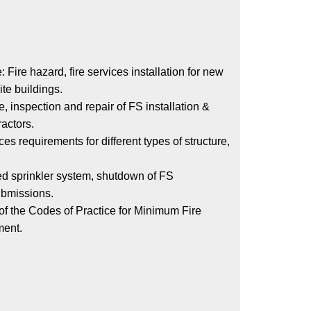
ire hazard, fire services installation for new
te buildings.
, inspection and repair of FS installation &
actors.
es requirements for different types of structure,
sed sprinkler system, shutdown of FS
submissions.
of the Codes of Practice for Minimum Fire
ment.