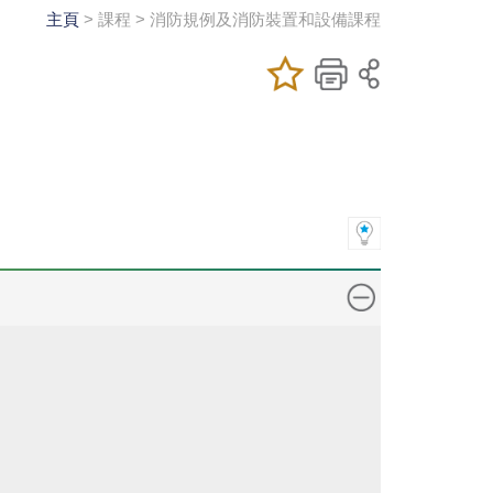
主頁
> 課程 > 消防規例及消防裝置和設備課程
加入/移除我喜
儲存課程
列印
愛的課程