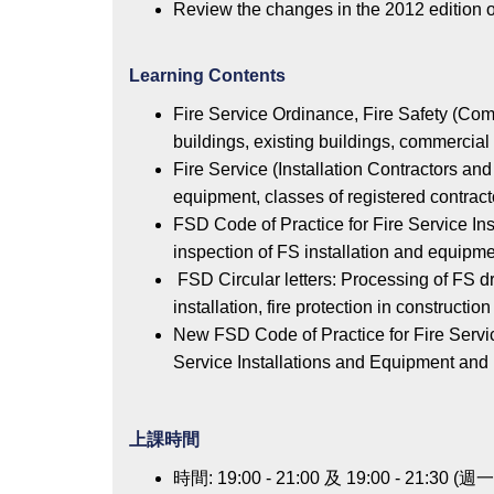
Review the changes in the 2012 edition o
Learning Contents
Fire Service Ordinance, Fire Safety (Comm
buildings, existing buildings, commercia
Fire Service (Installation Contractors and
equipment, classes of registered contract
FSD Code of Practice for Fire Service Inst
inspection of FS installation and equipm
FSD Circular letters: Processing of FS dr
installation, fire protection in constructi
New FSD Code of Practice for Fire Servic
Service Installations and Equipment and 
上課時間
時間: 19:00 - 21:00 及 19:00 - 21:30 (