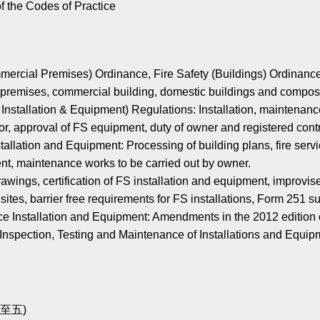
f the Codes of Practice
ercial Premises) Ordinance, Fire Safety (Buildings) Ordinance: F
l premises, commercial building, domestic buildings and composi
 Installation & Equipment) Regulations: Installation, maintenance
or, approval of FS equipment, duty of owner and registered contr
allation and Equipment: Processing of building plans, fire servic
ent, maintenance works to be carried out by owner.
awings, certification of FS installation and equipment, improvi
on sites, barrier free requirements for FS installations, Form 251 
e Installation and Equipment: Amendments in the 2012 edition 
Inspection, Testing and Maintenance of Installations and Equip
週一至五)