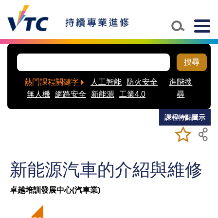
Skip to main content
Togg
navig
搜尋
熱門課程關鍵字
人工智能
防火安全
進階搜
無人機
網路安全
新能源
工業4.0
尋
課程特點圖示
加入/移除
儲存課程
我喜愛的
課程
新能源汽車的介紹與維修
卓越培訓發展中心(汽車業)