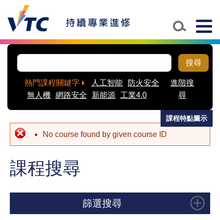
Skip to main content
Togg
navig
搜尋
熱門課程關鍵字
人工智能
防火安全
進階搜
無人機
網路安全
新能源
工業4.0
尋
課程特點圖示
No course found by given course ID
課程搜尋
篩選搜尋