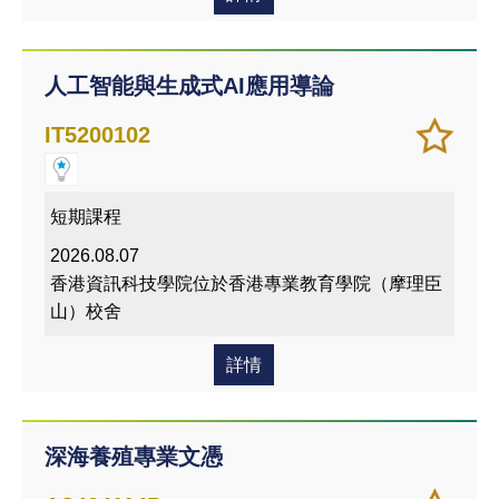
人工智能與生成式AI應用導論
加
儲存
IT5200102
入/
課程
移除
我喜
短期課程
愛的
2026.08.07
課程
香港資訊科技學院位於香港專業教育學院（摩理臣
山）校舍
詳情
深海養殖專業文憑