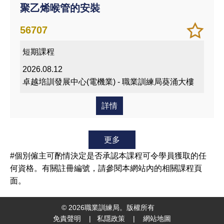
聚乙烯喉管的安裝
加
儲存
56707
入/
課程
短期課程
移除
我喜
2026.08.12
愛的
卓越培訓發展中心(電機業) - 職業訓練局葵涌大樓
課程
詳情
更多
#個別僱主可酌情決定是否承認本課程可令學員獲取的任
何資格。有關註冊編號，請參閱本網站內的相關課程頁
面。
©
2026
職業訓練局。版權所有
免責聲明
|
私隱政策
|
網站地圖