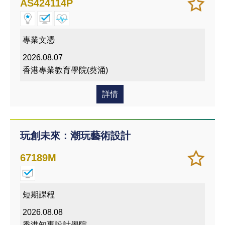
加
儲存
AS424114P
入/
課程
移除
我喜
專業文憑
愛的
2026.08.07
課程
香港專業教育學院(葵涌)
詳情
玩創未來：潮玩藝術設計
加
儲存
67189M
入/
課程
移除
我喜
短期課程
愛的
2026.08.08
課程
香港知專設計學院