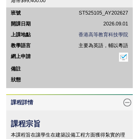
港幣$99,400.00
班
ST525105_AY202627
號
2026.09.01
開
香港高等教育科技學院
課
主要為英語，輔以粵語
日
期
上
課
地
點
教
課程詳情
學
語
課程宗旨
言
網
本課程旨在讓學生在建築設備工程方面獲得紮實的理