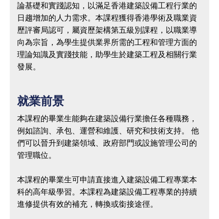
上
論基礎和實踐認知，以滿足香港建築設備工程行業的
申
日趨增加的人力需求。本課程獲得香港學術及職業資
請
歷評審局認可，屬資歷架構第五級別課程，以職業導
向為宗旨，為學生提供業界所需的工程和管理方面的
備
理論知識及實踐技能，助學生於建築工程及相關行業
註
發展。
狀
態
就業前景
本課程的畢業生能夠在建築設備行業擔任各種職務，
例如諮詢、承包、運營和維護、研究和技術支持。 他
們可以晉升到建築領域、政府部門或設施管理公司的
管理職位。
本課程的畢業生可申請直接進入建築設備工程專業本
科的高年級學習。本課程為建築設備工程專業的持續
進修提供有效的補充，轉換或銜接途徑。