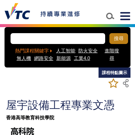
Skip to main content
Togg
navig
搜尋
熱門課程關鍵字
人工智能
防火安全
進階搜
無人機
網路安全
新能源
工業4.0
尋
課程特點圖示
加入/移除
儲存課程
我喜愛的
課程
屋宇設備工程專業文憑
香港高等教育科技學院