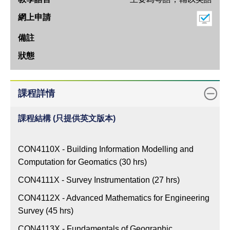
日
期
上
課
地
點
教
課程詳情
學
語
課程結構 (只提供英文版本)
言
網
CON4110X - Building Information Modelling and
上
Computation for Geomatics (30 hrs)
申
CON4111X - Survey Instrumentation (27 hrs)
請
CON4112X - Advanced Mathematics for Engineering
備
Survey (45 hrs)
註
CON4113X - Fundamentals of Geographic