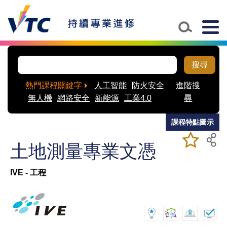
Skip to main content
Togg
navig
搜尋
熱門課程關鍵字
人工智能
防火安全
進階搜
無人機
網路安全
新能源
工業4.0
尋
課程特點圖示
加入/移除
儲存課程
土地測量專業文憑
我喜愛的
課程
IVE - 工程