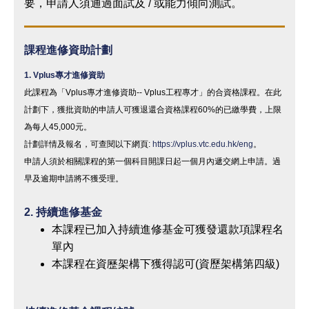
要，申請人須通過面試及 / 或能力傾向測試。
課程進修資助計劃
1. Vplus
專才進修資
助
此課程為「
Vplus
專才進修資助
-- Vplus
工程專才」的合資格課程。在此
計劃下，獲批資助的申請人可獲退還合資格課程
60%
的已繳學費，上限
為每人
45,000
元。
計劃詳情及報名，可查閱以下網頁
:
https://vplus.vtc.edu.hk/eng
。
申請人須於相關課程的第一個科目開課日起
一個月內
遞交網上申請。過
早及逾期申請將不獲受理。
2.
持續進修基金
本課程已加入持續進修基金可獲發還款項課程名
單內
本課程在資歷架構下獲得認可(資歷架構第四級)