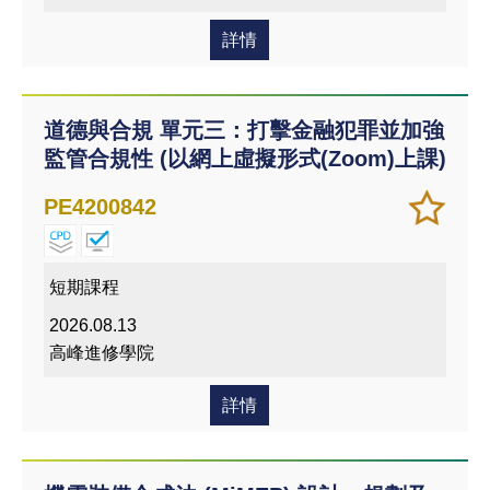
詳情
道德與合規 單元三：打擊金融犯罪並加強
監管合規性 (以網上虛擬形式(Zoom)上課)
加
儲存
PE4200842
入/
課程
移除
我喜
短期課程
愛的
2026.08.13
課程
高峰進修學院
詳情