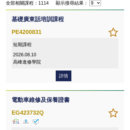
全部相關課程：1114
顯示搜尋結果：
基礎廣東話培訓課程
加
儲存
PE4200831
入/
課程
短期課程
移除
我喜
2026.08.10
愛的
高峰進修學院
課程
詳情
電動車維修及保養證書
加
儲存
EG423732Q
入/
課程
移除