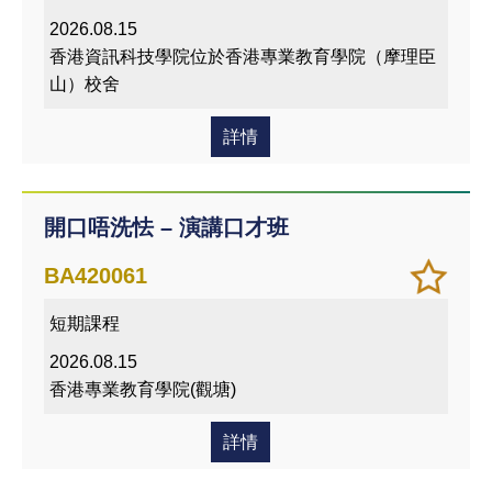
愛的
2026.08.15
課程
香港資訊科技學院位於香港專業教育學院（摩理臣
山）校舍
詳情
開口唔洗怯 – 演講口才班
加
儲存
BA420061
入/
課程
短期課程
移除
我喜
2026.08.15
愛的
香港專業教育學院(觀塘)
課程
詳情