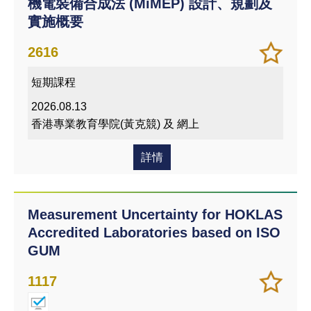
機電裝備合成法 (MiMEP) 設計、規劃及
實施概要
加
儲存
2616
入/
課程
短期課程
移除
我喜
2026.08.13
愛的
香港專業教育學院(黃克競) 及 網上
課程
詳情
Measurement Uncertainty for HOKLAS
Accredited Laboratories based on ISO
GUM
加
儲存
1117
入/
課程