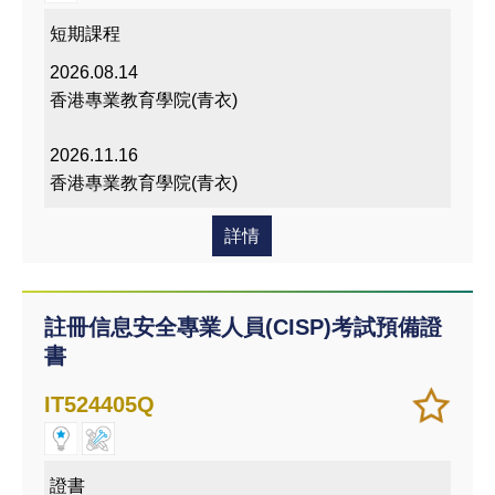
移除
我喜
短期課程
愛的
2026.08.14
課程
香港專業教育學院(青衣)
2026.11.16
香港專業教育學院(青衣)
詳情
註冊信息安全專業人員(CISP)考試預備證
書
加
儲存
IT524405Q
入/
課程
移除
我喜
證書