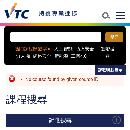
Skip to main content
Togg
navig
搜尋
熱門課程關鍵字
人工智能
防火安全
進階搜
無人機
網路安全
新能源
工業4.0
尋
課程特點圖示
No course found by given course ID
課程搜尋
篩選搜尋