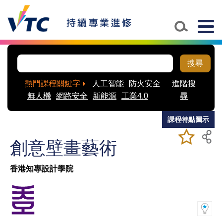
Skip to main content
Togg
navig
搜尋
熱門課程關鍵字
人工智能
防火安全
進階搜
無人機
網路安全
新能源
工業4.0
尋
課程特點圖示
加入/移除
儲存課程
創意壁畫藝術
我喜愛的
課程
香港知專設計學院