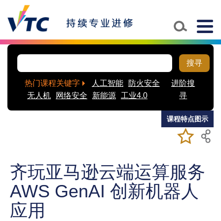
Skip to main content
Togg
navig
搜寻
热门课程关键字
人工智能
防火安全
进阶搜
无人机
网络安全
新能源
工业4.0
寻
课程特点图示
加入/移除
儲存課程
至我喜爱
的课程
齐玩亚马逊云端运算服务
AWS GenAI 创新机器人
应用