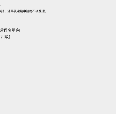
g
。
申請。過早及逾期申請將不獲受理。
課程名單內
四級)