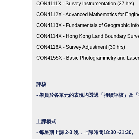
CON4111X - Survey Instrumentation (27 hrs)
CON4112X - Advanced Mathematics for Engine
CON4113X - Fundamentals of Geographic Infor
CON4114X - Hong Kong Land Boundary Survey
CON4116X - Survey Adjustment (30 hrs)
CON4155X - Basic Photogrammetry and Laser 
評核
- 學員於各單元的表現均透過「持續評核」及
上課模式
- 每星期上課 2-3 晚，上課時間18:30 -21:30。