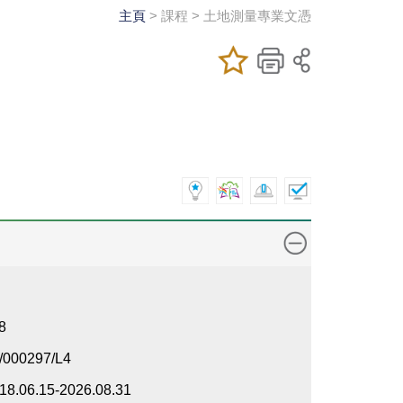
主頁
> 課程 > 土地測量專業文憑
加入/移除我喜
儲存課程
列印
愛的課程
8
/000297/L4
18.06.15-2026.08.31