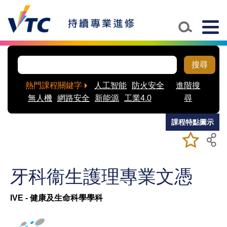
Skip to main content
Togg
navig
搜尋
熱門課程關鍵字
人工智能
防火安全
進階搜
無人機
網路安全
新能源
工業4.0
尋
課程特點圖示
加入/移除
儲存課程
我喜愛的
課程
牙科衞生護理專業文憑
IVE - 健康及生命科學學科