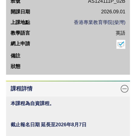
班
AS124111P_02B
號
2026.09.01
開
香港專業教育學院(柴灣)
課
英語
日
期
上
課
地
點
教
課程詳情
學
語
本課程為自資課程。
言
網
截止報名日期 延長至2026年8月7日
上
申