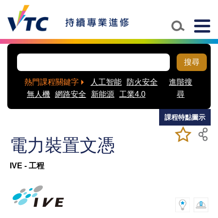
Skip to main content
Togg
navig
搜尋
熱門課程關鍵字
人工智能
防火安全
進階搜
無人機
網路安全
新能源
工業4.0
尋
課程特點圖示
加入/移除
儲存課程
電力裝置文憑
我喜愛的
課程
IVE - 工程