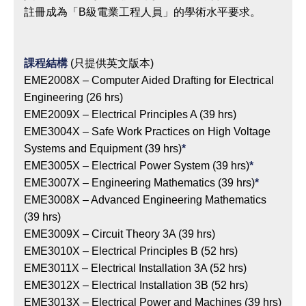
註冊成為「B級電業工程人員」的學術水平要求。
課程結構
(只提供英文版本)
EME2008X – Computer Aided Drafting for Electrical
Engineering (26 hrs)
EME2009X – Electrical Principles A (39 hrs)
EME3004X – Safe Work Practices on High Voltage
Systems and Equipment (39 hrs)
*
EME3005X – Electrical Power System (39 hrs)
*
EME3007X – Engineering Mathematics (39 hrs)
*
EME3008X – Advanced Engineering Mathematics
(39 hrs)
EME3009X – Circuit Theory 3A (39 hrs)
EME3010X – Electrical Principles B (52 hrs)
EME3011X – Electrical Installation 3A (52 hrs)
EME3012X – Electrical Installation 3B (52 hrs)
EME3013X – Electrical Power and Machines (39 hrs)