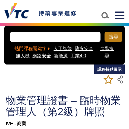
Skip to main content
Togg
navig
搜尋
熱門課程關鍵字
人工智能
防火安全
進階搜
無人機
網路安全
新能源
工業4.0
尋
課程特點圖示
加入/移除
儲存課程
我喜愛的
課程
物業管理證書 – 臨時物業
管理人（第2級）牌照
IVE - 商業