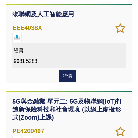
物聯網及人工智能應用
加
儲存
EEE4038X
入/
課程
移除
我喜
證書
愛的
9081 5283
課程
詳情
5G與金融業 單元二: 5G及物聯網(IoT)打
造新保險科技和社會環境 (以網上虛擬形
式(Zoom)上課)
加
儲存
PE4200407
入/
課程