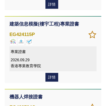
詳情
建築信息模擬(樓宇工程)專業證書
加
儲存
EG424115P
入/
課程
移除
我喜
專業證書
愛的
2026.09.29
課程
香港專業教育學院
詳情
機器人焊接證書