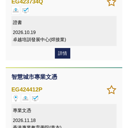
加
儲存
EG423734Q
入/
課程
移除
我喜
證書
愛的
2026.10.19
課程
卓越培訓發展中心(焊接業)
詳情
智慧城市專業文憑
加
儲存
EG424412P
入/
課程
移除
我喜
專業文憑
愛的
2026.11.18
課程
香港專業教育學院(青衣)