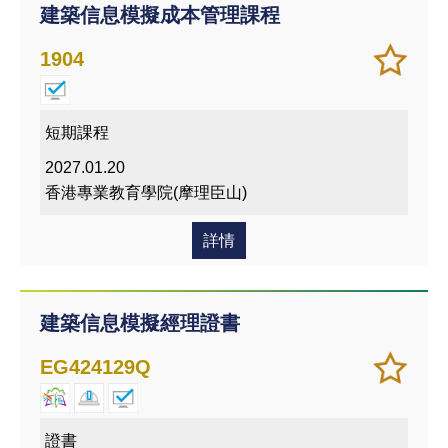
建築信息模擬成本管理課程
加
儲存
1904
入/
課程
移除
我喜
短期課程
愛的
2027.01.20
課程
香港專業教育學院(摩理臣山)
詳情
建築信息模擬經理證書
加
儲存
EG424129Q
入/
課程
移除
我喜
證書