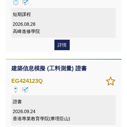
移除
我喜
短期課程
愛的
2026.08.28
課程
高峰進修學院
詳情
建築信息模擬 (工料測量) 證書
加
儲存
EG424123Q
入/
課程
移除
我喜
證書
愛的
2026.09.24
課程
香港專業教育學院(摩理臣山)