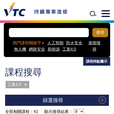
Skip to main content
Togg
navig
搜尋
熱門課程關鍵字
人工智能
防火安全
進階搜
無人機
網路安全
新能源
工業4.0
尋
課程特點圖示
課程搜尋
工業4.0
✕
篩選搜尋
全部相關課程：41
顯示搜尋結果：