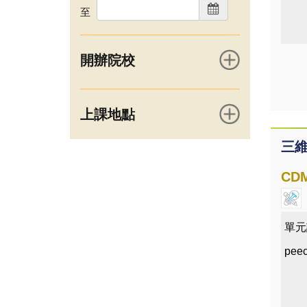
至
開辦院校
上課地點
三
CDM
單元
peec