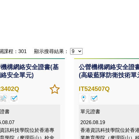
關課程：301
顯示搜尋結果：
機構網絡安全證書(基
公營機構網絡安全證
絡安全單元)
(高級藍隊防衛技術單
加
儲存
23402Q
IT524507Q
入/
課程
移除
我喜
證書
單元證書
愛的
.08.07
2026.08.19
課程
資訊科技學院位於香港專
香港資訊科技學院位於香
育學院（摩理臣山）校舍
業教育學院（摩理臣山）