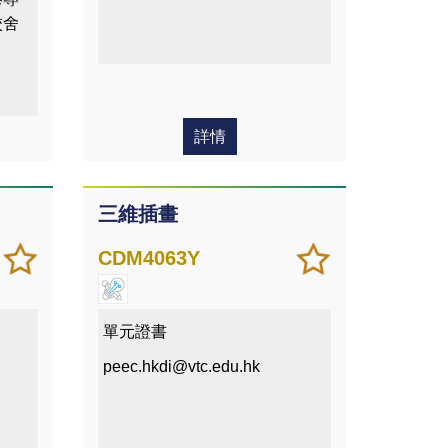
校舍
詳情
三維插畫
加
儲存
加
儲存
CDM4063Y
入/
課程
入/
課程
移除
移除
我喜
我喜
單元證書
愛的
愛的
peec.hkdi@vtc.edu.hk
課程
課程