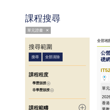
課程搜尋
單元證書
✕
全部相
搜尋範圍
公營
礎網
IT5
課程程度
學歷頒授
單元
非學歷頒授
2026
香港
課程範疇
業教