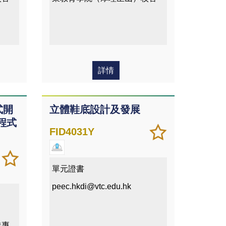
詳情
式開
立體鞋底設計及發展
程式
加
儲存
FID4031Y
入/
課程
移除
加
儲存
我喜
入/
課程
單元證書
愛的
移除
peec.hkdi@vtc.edu.hk
課程
我喜
愛的
課程
港專