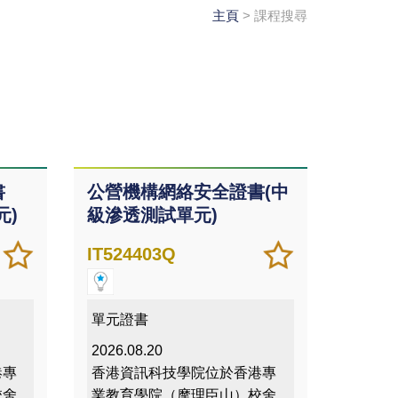
主頁
> 課程搜尋
書
公營機構網絡安全證書(中
元)
級滲透測試單元)
加
儲存
加
儲存
IT524403Q
入/
課程
入/
課程
移除
移除
我喜
我喜
單元證書
愛的
愛的
2026.08.20
課程
課程
港專
香港資訊科技學院位於香港專
校舍
業教育學院（摩理臣山）校舍