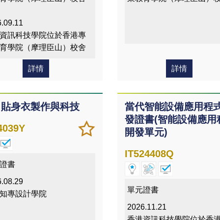
.09.11
資訊科技學院位於香港專
育學院（摩理臣山）校舍
詳情
詳情
尚貼身衣製作與科技
當代智能設備應用程
發證書(智能設備應用
加
儲存
4039Y
開發單元)
入/
課程
移除
IT524408Q
我喜
證書
愛的
.08.29
課程
單元證書
知專設計學院
2026.11.21
香港資訊科技學院位於香