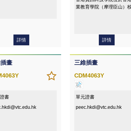
業教育學院（摩理臣山）
詳情
詳情
維插畫
三維插畫
加
儲存
4063Y
CDM4063Y
入/
課程
移除
我喜
證書
單元證書
愛的
.hkdi@vtc.edu.hk
peec.hkdi@vtc.edu.hk
課程