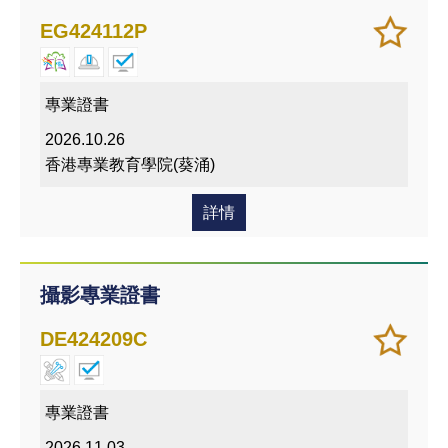
加
儲存
EG424112P
入/
課程
移除
我喜
專業證書
愛的
2026.10.26
課程
香港專業教育學院(葵涌)
詳情
攝影專業證書
加
儲存
DE424209C
入/
課程
移除
我喜
專業證書
愛的
2026.11.03