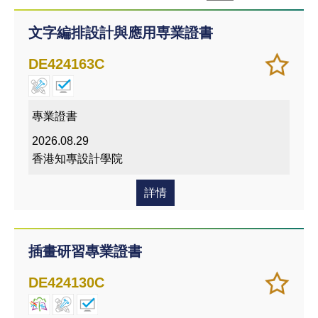
文字編排設計與應用専業證書
加
儲存
DE424163C
入/
課程
移除
我喜
專業證書
愛的
2026.08.29
課程
香港知專設計學院
詳情
插畫研習專業證書
加
儲存
DE424130C
入/
課程
移除