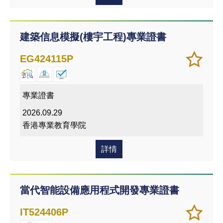
建築信息模擬(樓宇工程)專業證書
加
儲存
EG424115P
入/
課程
移除
我喜
專業證書
愛的
2026.09.29
課程
香港專業教育學院
詳情
當代智能設備應用程式開發專業證書
加
儲存
IT524406P
入/
課程