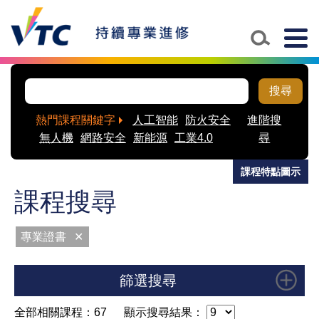
Skip to main content
Togg
navig
搜尋
熱門課程關鍵字
人工智能
防火安全
進階搜
無人機
網路安全
新能源
工業4.0
尋
課程特點圖示
課程搜尋
專業證書
✕
篩選搜尋
全部相關課程：67
顯示搜尋結果：