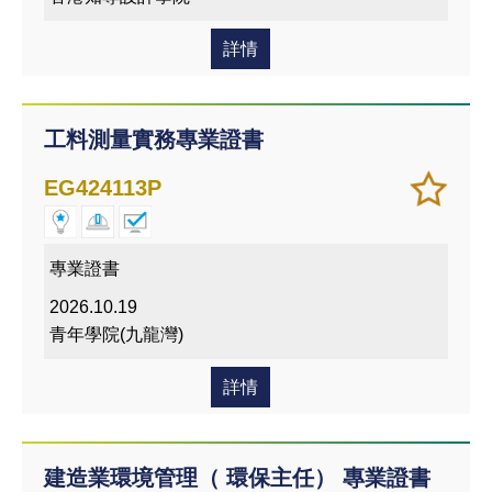
詳情
工料測量實務專業證書
加
儲存
EG424113P
入/
課程
移除
我喜
專業證書
愛的
2026.10.19
課程
青年學院(九龍灣)
詳情
建造業環境管理（ 環保主任） 專業證書