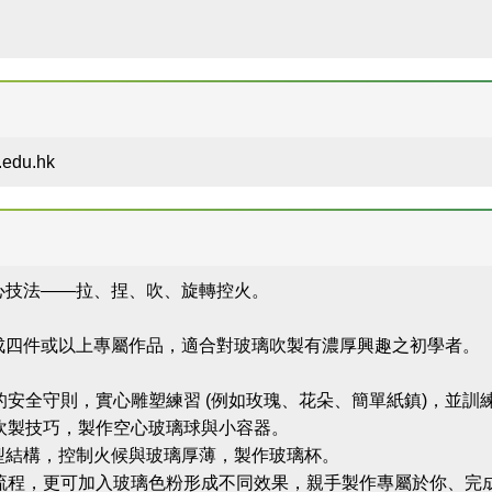
du.hk
心技法——拉、捏、吹、旋轉控火。
成四件或以上專屬作品，適合對玻璃吹製有濃厚興趣之初學者。
房的安全守則，實心雕塑練習 (例如玫瑰、花朵、簡單紙鎮)，並
握吹製技巧，製作空心玻璃球與小容器。
學習杯型結構，控制火候與玻璃厚薄，製作玻璃杯。
杯流程，更可加入玻璃色粉形成不同效果，親手製作專屬於你、完