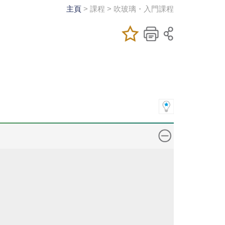
主頁
> 課程 > 吹玻璃・入門課程
加入/移除我喜
儲存課程
列印
愛的課程