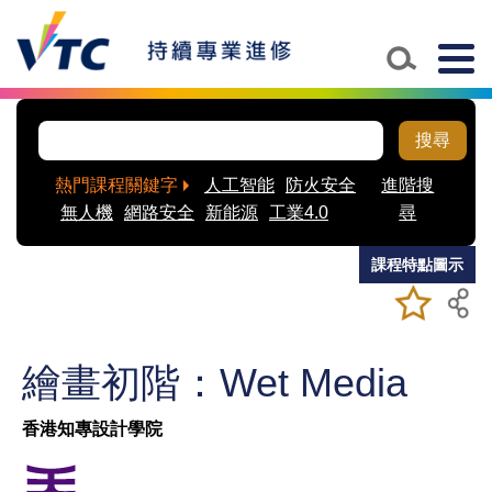
Skip to main content
Togg
navig
搜尋
熱門課程關鍵字
人工智能
防火安全
進階搜
無人機
網路安全
新能源
工業4.0
尋
課程特點圖示
加入/移除
儲存課程
我喜愛的
課程
繪畫初階：Wet Media
香港知專設計學院