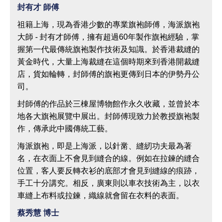
封有才 師傅
祖籍上海，現為香港少數的專業旗袍師傅，海派旗袍
大師 - 封有才師傅，擁有超過60年製作旗袍經驗，掌
握第一代最傳統旗袍製作技術及知識。於香港裁縫的
黃金時代，大量上海裁縫在這個時期來到香港開裁縫
店，貨如輪轉，封師傅的旗袍更傳到日本的伊勢丹公
司。
封師傅的作品於三棟屋博物館作永久收藏，並曾於本
地各大旗袍展覽中展出。封師傅現致力於教授旗袍製
作，傳承此中國傳統工藝。
海派旗袍，即是上海派，以針黹、縫紉功夫最為著
名，在衣面上不會見到縫合的線。例如在拉鍊的縫合
位置，客人要反轉衣衫的底部才會見到縫線的痕跡，
手工十分講究。相反，廣東則以車衣技術為主，以衣
車縫上布料或拉鍊，織線就會留在衣料的表面。
蔡秀慧 博士