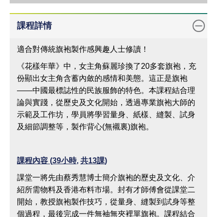
點
教
課程詳情
學
語
適合對傳統旗袍製作感興趣人士修讀！
言
《花樣年華》中，女主角蘇麗珍換了20多套旗袍，充
網
份顯出女主角含蓄內斂的感情和美態。這正是旗袍
上
——中國最標誌性的民族服飾的特色。本課程結合理
申
論與實踐，從歷史及文化開始，透過專業旗袍大師的
請
示範及工作坊，學員將學習量身、紙樣、縫製、試身
及細節調整等，製作背心(無襯裏)旗袍。
備
註
狀
課程內容
(
39
小時
,
共
13
課
)
態
課堂一將先由蔡秀慧博士簡介旗袍的歷史及文化、介
紹所需物料及香港布料市場。封有才師傅會從課堂二
開始，教授旗袍製作技巧，從量身、縫製到試身等整
個過程，最後完成一件無袖無夾裡單旗袍。課程結合