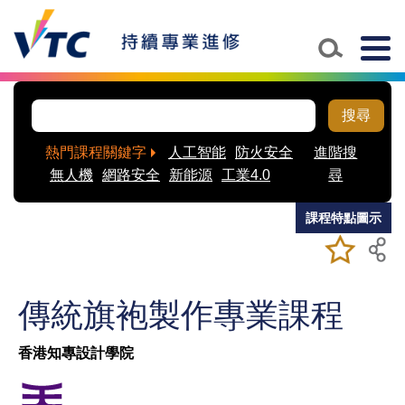
Skip to main content
Togg
navig
搜尋
熱門課程關鍵字
人工智能
防火安全
進階搜
無人機
網路安全
新能源
工業4.0
尋
課程特點圖示
加入/移除
儲存課程
我喜愛的
課程
傳統旗袍製作專業課程
香港知專設計學院