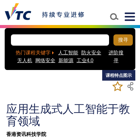
Skip to main content
Togg
navig
搜寻
热门课程关键字
人工智能
防火安全
进阶搜
无人机
网络安全
新能源
工业4.0
寻
课程特点图示
加入/移除
儲存課程
至我喜爱
的课程
应用生成式人工智能于教
育领域
香港资讯科技学院