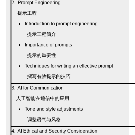
2. Prompt Engineering
提示工程
Introduction to prompt engineering
提示工程简介
Importance of prompts
提示的重要性
Techniques for writing an effective prompt
撰写有效提示的技巧
3. AI for Communication
人工智能在通信中的应用
Tone and style adjustments
调整语气与风格
4. AI Ethical and Security Consideration