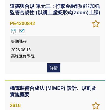
道德與合規 單元三：打擊金融犯罪並加強
監管合規性 (以網上虛擬形式(Zoom)上課)
加
儲存
PE4200842
入/
課程
移除
我喜
短期課程
愛的
2026.08.13
課程
高峰進修學院
詳情
機電裝備合成法 (MiMEP) 設計、規劃及
實施概要
加
儲存
2616