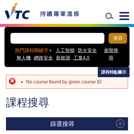
Skip to main content
Togg
navig
搜尋
熱門課程關鍵字
人工智能
防火安全
進階搜
無人機
網路安全
新能源
工業4.0
尋
課程特點圖示
No course found by given course ID
課程搜尋
篩選搜尋