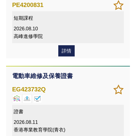
加
儲存
PE4200831
入/
課程
短期課程
移除
我喜
2026.08.10
愛的
高峰進修學院
課程
詳情
電動車維修及保養證書
加
儲存
EG423732Q
入/
課程
移除
我喜
證書
愛的
2026.08.11
課程
香港專業教育學院(青衣)