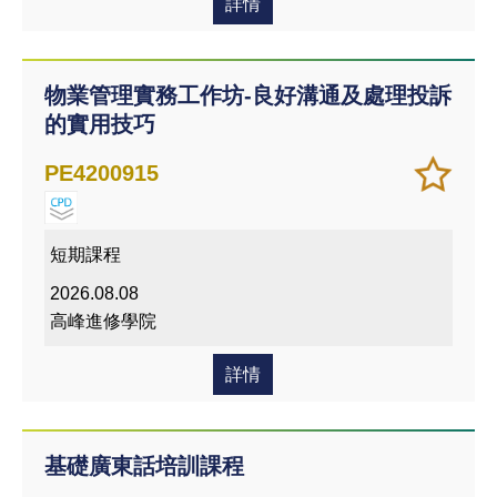
詳情
物業管理實務工作坊-良好溝通及處理投訴
的實用技巧
加
儲存
PE4200915
入/
課程
移除
我喜
短期課程
愛的
2026.08.08
課程
高峰進修學院
詳情
基礎廣東話培訓課程