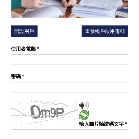
開設用戶
重發帳戶啟用電郵
使用者電郵
*
密碼
*
輸入圖片驗證碼文字
*