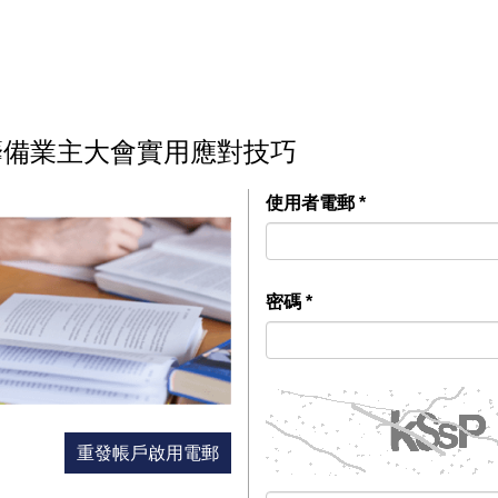
-籌備業主大會實用應對技巧
使用者電郵
*
密碼
*
重發帳戶啟用電郵