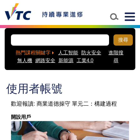
Skip to main content
Togg
navig
搜尋
熱門課程關鍵字
人工智能
防火安全
進階搜
無人機
網路安全
新能源
工業4.0
尋
使用者帳號
歡迎報讀: 商業道德操守 單元二：構建過程
開設用戶