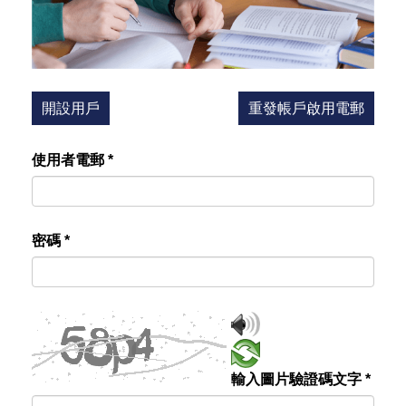
開設用戶
重發帳戶啟用電郵
使用者電郵
*
密碼
*
輸入圖片驗證碼文字
*