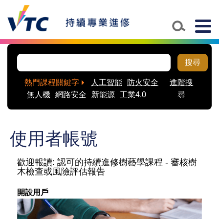
Skip to main content
Togg
navig
搜尋
熱門課程關鍵字
人工智能
防火安全
進階搜
無人機
網路安全
新能源
工業4.0
尋
使用者帳號
歡迎報讀: 認可的持續進修樹藝學課程 - 審核樹
木檢查或風險評估報告
開設用戶