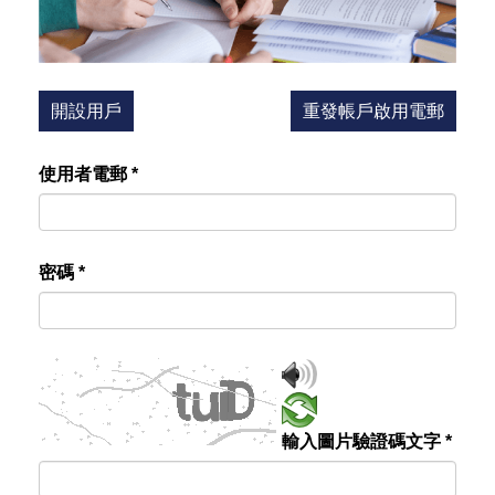
開設用戶
重發帳戶啟用電郵
使用者電郵
*
密碼
*
輸入圖片驗證碼文字
*